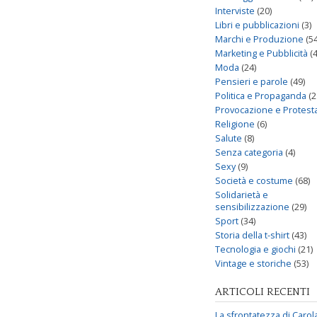
Interviste
(20)
Libri e pubblicazioni
(3)
Marchi e Produzione
(54
Marketing e Pubblicità
(4
Moda
(24)
Pensieri e parole
(49)
Politica e Propaganda
(2
Provocazione e Protest
Religione
(6)
Salute
(8)
Senza categoria
(4)
Sexy
(9)
Società e costume
(68)
Solidarietà e
sensibilizzazione
(29)
Sport
(34)
Storia della t-shirt
(43)
Tecnologia e giochi
(21)
Vintage e storiche
(53)
ARTICOLI RECENTI
La sfrontatezza di Carol