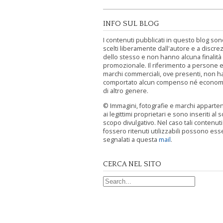
INFO SUL BLOG
I contenuti pubblicati in questo blog sono
scelti liberamente dall'autore e a discre
dello stesso e non hanno alcuna finalità
promozionale. Il riferimento a persone e
marchi commerciali, ove presenti, non h
comportato alcun compenso né econom
di altro genere.
© Immagini, fotografie e marchi appart
ai legittimi proprietari e sono inseriti al s
scopo divulgativo. Nel caso tali contenut
fossero ritenuti utilizzabili possono ess
segnalati a questa
mail
.
CERCA NEL SITO
Search for: