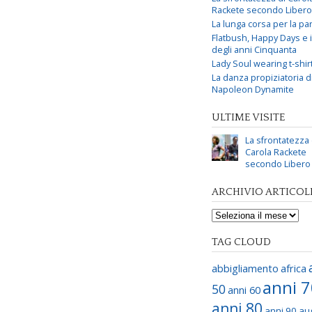
Rackete secondo Libero
La lunga corsa per la par
Flatbush, Happy Days e i 
degli anni Cinquanta
Lady Soul wearing t-shir
La danza propiziatoria d
Napoleon Dynamite
ULTIME VISITE
La sfrontatezza 
Carola Rackete
secondo Libero
ARCHIVIO ARTICOL
TAG CLOUD
abbigliamento
africa
anni 
50
anni 60
anni 80
anni 90
au