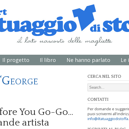
Il progetto
Il libro
Ne hanno parlato
Le 
 ‘George
CERCA NEL SITO
Search for:
CONTATTI
Per domande e suggeri
fore You Go-Go…
puoi scrivermi all'indiriz
info@iltatuaggiodistoffa
rande artista