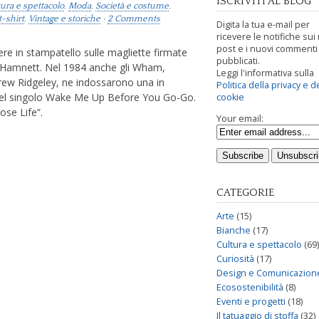
ISCRIVITI AL BLOG
ura e spettacolo
,
Moda
,
Società e costume
,
t-shirt
,
Vintage e storiche
•
2 Comments
Digita la tua e-mail per
ricevere le notifiche sui
post e i nuovi commenti
ere in stampatello sulle magliette firmate
pubblicati.
ne Hamnett. Nel 1984 anche gli Wham,
Leggi l'informativa sulla
ew Ridgeley, ne indossarono una in
Politica della privacy e d
 del singolo Wake Me Up Before You Go-Go.
cookie
ose Life”.
Your email:
CATEGORIE
Arte
(15)
Bianche
(17)
Cultura e spettacolo
(69)
Curiosità
(17)
Design e Comunicazion
Ecosostenibilità
(8)
Eventi e progetti
(18)
Il tatuaggio di stoffa
(32)