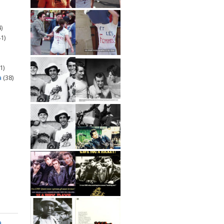
)
1)
1)
a
(38)
a