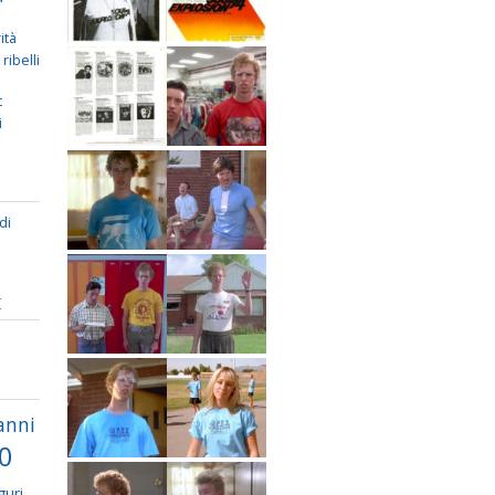
ità
ribelli
t
i
di
I
anni
70
guri