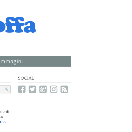
immagini
SOCIAL
menti
zo
.net