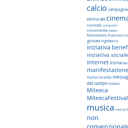
calcio
campagna
cinem
elettorale
comicità
computer
crossmedia
estate
femminismo
francesco to
giovani
inghilterra
iniziativa benef
iniziativa sociale
internet
ironia
la
manifestazion
messag
marlon brando
dal campo
milano
Miteeca
MiteecaFestival
musica
new yor
non
convenzional