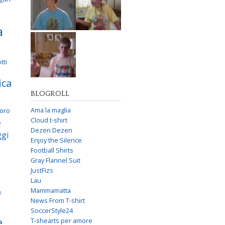
a
tti
ica
BLOGROLL
voro
Ama la maglia
e
Cloud t-shirt
Dezen Dezen
gi
Enjoy the Silence
Football Shirts
Gray Flannel Suit
JustFizs
Lau
Mammamatta
k
News From T-shirt
SoccerStyle24
e
T-shearts per amore