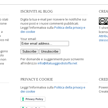
ISCRIVITI AL BLOG
CRE
 stati
Digita la tua e-mail per ricevere le notifiche sui
zione
nuovi post e i nuovi commenti pubblicati.
Leggi l'informativa sulla
Politica della privacy e
T-shirt
 a
dei cookie
licen
a
Attrib
Your email:
ico né
stess
engono
olo
Per domande e suggerimenti puoi scrivermi
i non
all'indirizzo
info@iltatuaggiodistoffa.net
ere
PRIVACY E COOKIE
CRED
Leggi l'informativa sulla
Politica della privacy e
Power
dei cookie
Creat