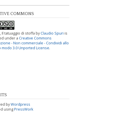
ATIVE COMMONS
, Il tatuaggio di stoffa
by
Claudio Spuri
is
sed under a
Creative Commons
uzione - Non commerciale - Condividi allo
o modo 3.0 Unported License
.
ITS
ed by
Wordpress
ed using
PressWork