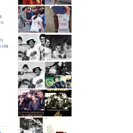
)
1)
1)
a
(38)
a