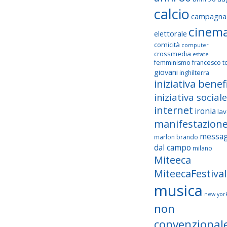
calcio
campagna
cinem
elettorale
comicità
computer
crossmedia
estate
femminismo
francesco to
giovani
inghilterra
iniziativa benef
iniziativa sociale
internet
ironia
la
manifestazion
messag
marlon brando
dal campo
milano
Miteeca
MiteecaFestival
musica
new yor
non
convenzional