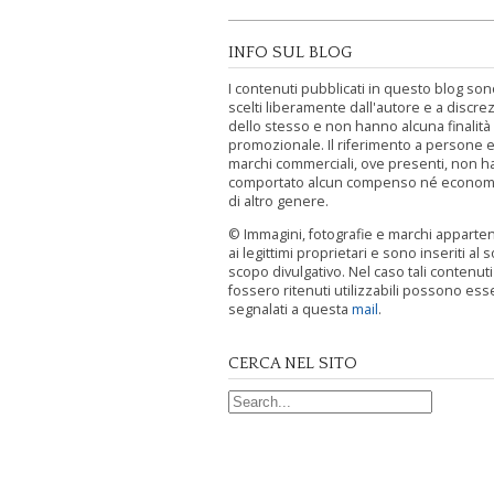
INFO SUL BLOG
I contenuti pubblicati in questo blog sono
scelti liberamente dall'autore e a discre
dello stesso e non hanno alcuna finalità
promozionale. Il riferimento a persone e
marchi commerciali, ove presenti, non h
comportato alcun compenso né econom
di altro genere.
© Immagini, fotografie e marchi appart
ai legittimi proprietari e sono inseriti al s
scopo divulgativo. Nel caso tali contenut
fossero ritenuti utilizzabili possono ess
segnalati a questa
mail
.
CERCA NEL SITO
Search for: