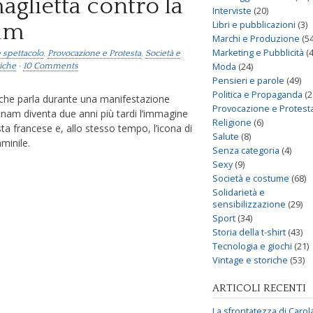
glietta contro la
Interviste
(20)
Libri e pubblicazioni
(3)
nam
Marchi e Produzione
(54
Marketing e Pubblicità
(4
 spettacolo
,
Provocazione e Protesta
,
Società e
Moda
(24)
riche
•
10 Comments
Pensieri e parole
(49)
Politica e Propaganda
(2
 che parla durante una manifestazione
Provocazione e Protest
etnam diventa due anni più tardi l’immagine
Religione
(6)
ista francese e, allo stesso tempo, l’icona di
Salute
(8)
minile.
Senza categoria
(4)
Sexy
(9)
Società e costume
(68)
Solidarietà e
sensibilizzazione
(29)
Sport
(34)
Storia della t-shirt
(43)
Tecnologia e giochi
(21)
Vintage e storiche
(53)
ARTICOLI RECENTI
La sfrontatezza di Carol