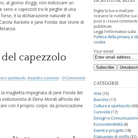
ISCRIVITI AL BLOG
vo, al giorno d’oggi, non indossare un
e seno e capezzoli tra le pieghe di una
Digita la tua e-mail per
 forse, è la dichiarazione naturale di
ricevere le notifiche sui
post e i nuovi commenti
 Carola Rackete e Jane Fonda: due storie di
pubblicati.
distanza.
Leggi l'informativa sulla
Politica della privacy e d
cookie
Your email:
del capezzolo
ra e spettacolo
,
Società e costume
•
0 Comments
CATEGORIE
, la maglietta impegnata di Jane Fonda del
Arte
(15)
esibizionista di Elena Morali all’Isola dei
Bianche
(17)
re con il proprio corpo: da provocazione
Cultura e spettacolo
(69)
Curiosità
(17)
Design e Comunicazion
Ecosostenibilità
(8)
Eventi e progetti
(18)
Il tatuaggio di stoffa
(32)