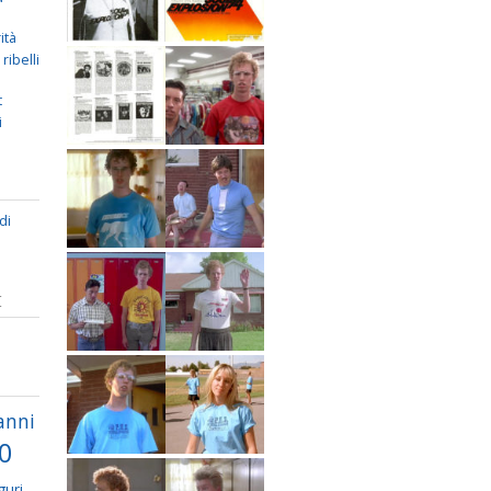
ità
ribelli
t
i
di
I
anni
70
guri