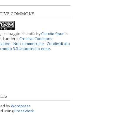
ATIVE COMMONS
, Il tatuaggio di stoffa
by
Claudio Spuri
is
sed under a
Creative Commons
uzione - Non commerciale - Condividi allo
o modo 3.0 Unported License
.
ITS
ed by
Wordpress
ed using
PressWork