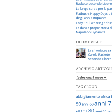
Rackete secondo Libero
La lunga corsa per la par
Flatbush, Happy Days e i 
degli anni Cinquanta
Lady Soul wearing t-shir
La danza propiziatoria d
Napoleon Dynamite
ULTIME VISITE
La sfrontatezza 
Carola Rackete
secondo Libero
ARCHIVIO ARTICOL
TAG CLOUD
abbigliamento
africa
anni 
50
anni 60
anni 80
anni 90
au