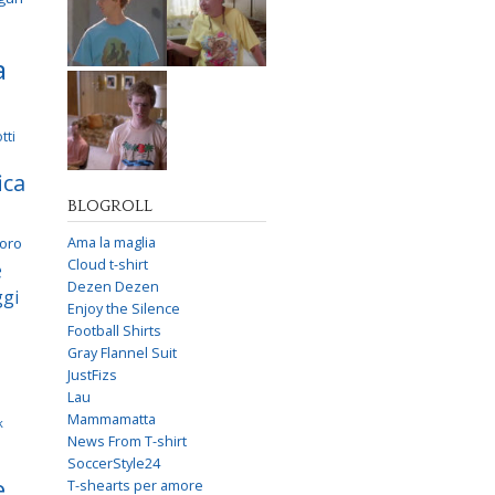
a
tti
ica
BLOGROLL
voro
Ama la maglia
e
Cloud t-shirt
Dezen Dezen
gi
Enjoy the Silence
Football Shirts
Gray Flannel Suit
JustFizs
Lau
Mammamatta
k
News From T-shirt
SoccerStyle24
e
T-shearts per amore