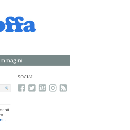
immagini
SOCIAL
menti
zo
.net