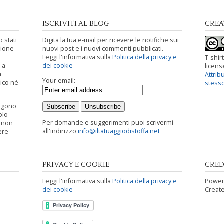
ISCRIVITI AL BLOG
CRE
 stati
Digita la tua e-mail per ricevere le notifiche sui
zione
nuovi post e i nuovi commenti pubblicati.
Leggi l'informativa sulla
Politica della privacy e
T-shirt
 a
dei cookie
licen
a
Attrib
Your email:
ico né
stess
engono
olo
Per domande e suggerimenti puoi scrivermi
i non
all'indirizzo
info@iltatuaggiodistoffa.net
ere
PRIVACY E COOKIE
CRED
Leggi l'informativa sulla
Politica della privacy e
Power
dei cookie
Creat