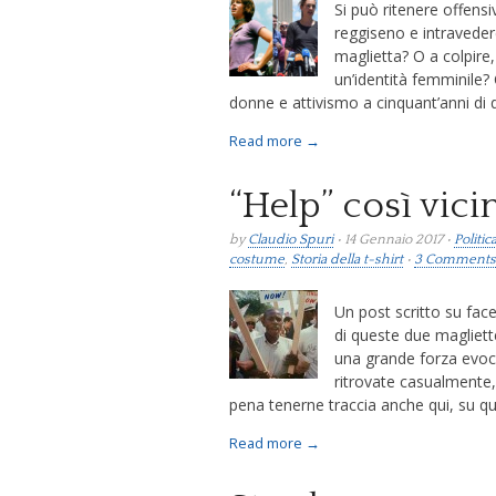
Si può ritenere offensi
reggiseno e intraveder
maglietta? O a colpire,
un’identità femminile?
donne e attivismo a cinquant’anni di 
Read more →
“Help” così vici
by
Claudio Spuri
• 14 Gennaio 2017 •
Politi
costume
,
Storia della t-shirt
•
3 Comments
Un post scritto su fac
di queste due magliett
una grande forza evoc
ritrovate casualmente,
pena tenerne traccia anche qui, su qu
Read more →