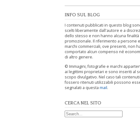
INFO SUL BLOG
I contenuti pubblicati in questo blog sono
scelti liberamente dall'autore e a discre
dello stesso e non hanno alcuna finalità
promozionale. Il riferimento a persone e
marchi commerciali, ove presenti, non h
comportato alcun compenso né econom
di altro genere.
© Immagini, fotografie e marchi appart
ai legittimi proprietari e sono inseriti al s
scopo divulgativo. Nel caso tali contenut
fossero ritenuti utilizzabili possono ess
segnalati a questa
mail
.
CERCA NEL SITO
Search for: