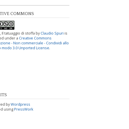
ATIVE COMMONS
, Il tatuaggio di stoffa
by
Claudio Spuri
is
sed under a
Creative Commons
uzione - Non commerciale - Condividi allo
o modo 3.0 Unported License
.
ITS
ed by
Wordpress
ed using
PressWork