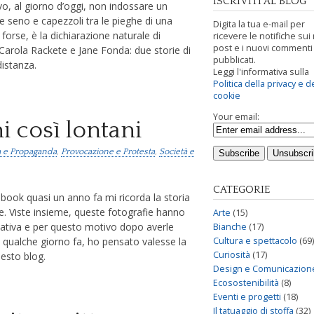
ISCRIVITI AL BLOG
vo, al giorno d’oggi, non indossare un
e seno e capezzoli tra le pieghe di una
Digita la tua e-mail per
 forse, è la dichiarazione naturale di
ricevere le notifiche sui
post e i nuovi commenti
 Carola Rackete e Jane Fonda: due storie di
pubblicati.
distanza.
Leggi l'informativa sulla
Politica della privacy e d
cookie
Your email:
ni così lontani
ca e Propaganda
,
Provocazione e Protesta
,
Società e
CATEGORIE
ebook quasi un anno fa mi ricorda la storia
e. Viste insieme, queste fotografie hanno
Arte
(15)
ativa e per questo motivo dopo averle
Bianche
(17)
Cultura e spettacolo
(69)
 qualche giorno fa, ho pensato valesse la
Curiosità
(17)
esto blog.
Design e Comunicazion
Ecosostenibilità
(8)
Eventi e progetti
(18)
Il tatuaggio di stoffa
(32)