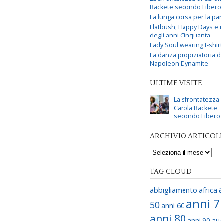
Rackete secondo Libero
La lunga corsa per la par
Flatbush, Happy Days e i 
degli anni Cinquanta
Lady Soul wearing t-shir
La danza propiziatoria d
Napoleon Dynamite
ULTIME VISITE
La sfrontatezza 
Carola Rackete
secondo Libero
ARCHIVIO ARTICOL
TAG CLOUD
abbigliamento
africa
anni 
50
anni 60
anni 80
anni 90
au