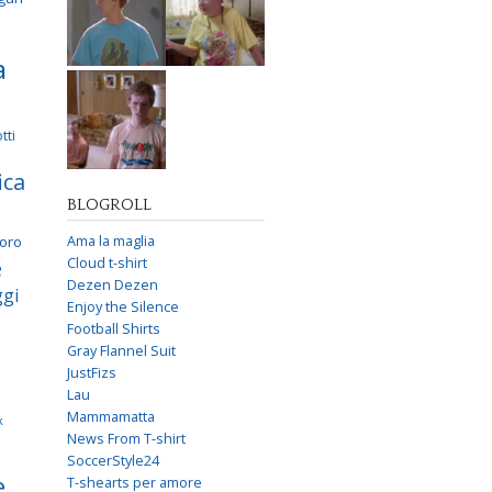
a
tti
ica
BLOGROLL
voro
Ama la maglia
e
Cloud t-shirt
Dezen Dezen
gi
Enjoy the Silence
Football Shirts
Gray Flannel Suit
JustFizs
Lau
Mammamatta
k
News From T-shirt
SoccerStyle24
e
T-shearts per amore