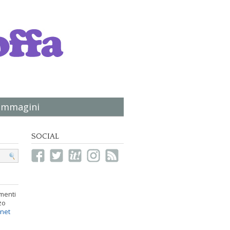
immagini
SOCIAL
menti
zo
.net