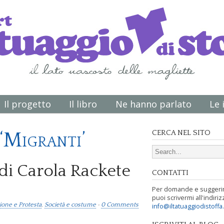
Il progetto
Il libro
Ne hanno parlato
Le 
‘Migranti’
CERCA NEL SITO
Search for:
 di Carola Rackete
CONTATTI
Per domande e suggeri
puoi scrivermi all'indiriz
ione e Protesta
,
Società e costume
•
0 Comments
info@iltatuaggiodistoffa