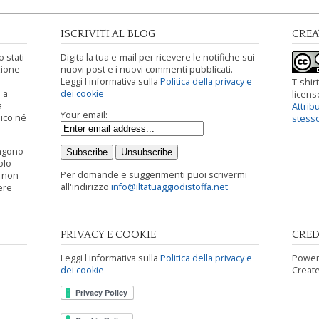
ISCRIVITI AL BLOG
CRE
 stati
Digita la tua e-mail per ricevere le notifiche sui
zione
nuovi post e i nuovi commenti pubblicati.
Leggi l'informativa sulla
Politica della privacy e
T-shirt
 a
dei cookie
licen
a
Attrib
Your email:
ico né
stess
engono
olo
Per domande e suggerimenti puoi scrivermi
i non
all'indirizzo
info@iltatuaggiodistoffa.net
ere
PRIVACY E COOKIE
CRED
Leggi l'informativa sulla
Politica della privacy e
Power
dei cookie
Creat