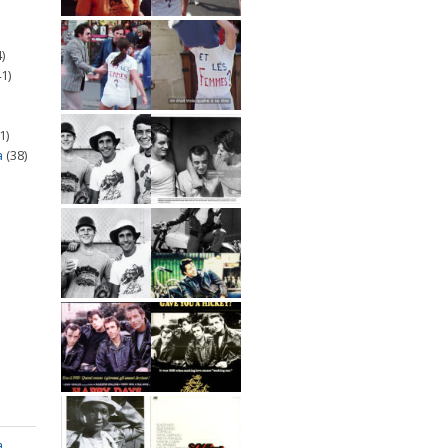
)
1)
1)
a
(38)
a