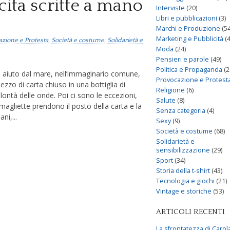
cita scritte a mano
Interviste
(20)
Libri e pubblicazioni
(3)
Marchi e Produzione
(54
Marketing e Pubblicità
(4
azione e Protesta
,
Società e costume
,
Solidarietà e
Moda
(24)
Pensieri e parole
(49)
Politica e Propaganda
(2
i aiuto dal mare, nell’immaginario comune,
Provocazione e Protest
zzo di carta chiuso in una bottiglia di
Religione
(6)
olontà delle onde. Poi ci sono le eccezioni,
Salute
(8)
agliette prendono il posto della carta e la
Senza categoria
(4)
ni,...
Sexy
(9)
Società e costume
(68)
Solidarietà e
sensibilizzazione
(29)
Sport
(34)
Storia della t-shirt
(43)
Tecnologia e giochi
(21)
Vintage e storiche
(53)
ARTICOLI RECENTI
La sfrontatezza di Carol