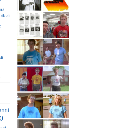
ità
ribelli
t
i
di
I
anni
70
guri