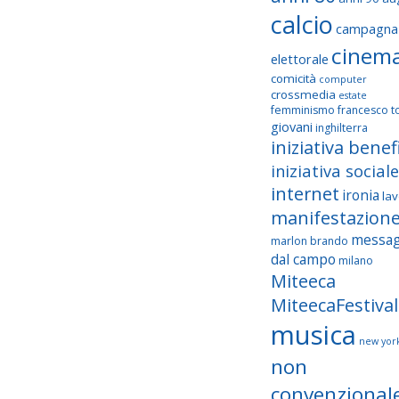
calcio
campagna
cinem
elettorale
comicità
computer
crossmedia
estate
femminismo
francesco to
giovani
inghilterra
iniziativa benef
iniziativa sociale
internet
ironia
la
manifestazion
messag
marlon brando
dal campo
milano
Miteeca
MiteecaFestival
musica
new yor
non
convenzional