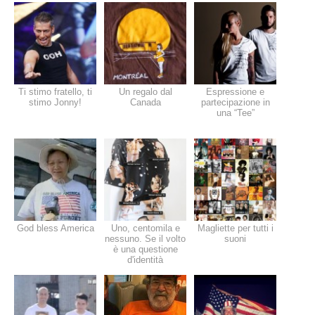
Ti stimo fratello, ti
Un regalo dal
Espressione e
stimo Jonny!
Canada
partecipazione in
una “Tee”
God bless America
Uno, centomila e
Magliette per tutti i
nessuno. Se il volto
suoni
è una questione
d'identità