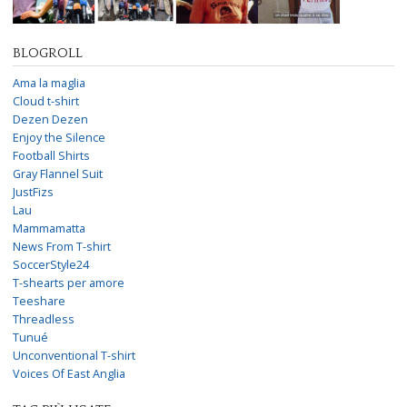
BLOGROLL
Ama la maglia
Cloud t-shirt
Dezen Dezen
Enjoy the Silence
Football Shirts
Gray Flannel Suit
JustFizs
Lau
Mammamatta
News From T-shirt
SoccerStyle24
T-shearts per amore
Teeshare
Threadless
Tunué
Unconventional T-shirt
Voices Of East Anglia