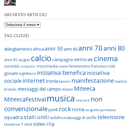
ARCHIVIO ARTICOLI
TAG CLOUD
anni 70
anni 80
anni 50
abbigliamento
africa
anni 60
calcio
cinema
campagna elettorale
anni 90
auguri
comicità
crossmedia
femminismo
francesco totti
computer
estate
iniziativa benefica
iniziativa
giovani
inghilterra
internet
manifestazione
sociale
ironia
lavoro
marlon
Miteeca
messaggi dal campo
brando
milano
musica
non
MiteecaFestival
new york
convenzionale
rock
roma
punk
serigrafia
sportswear
stati uniti
televisione
squadra
tatuaggi di stoffa
sudafrica
video clip
Universo T-shirt