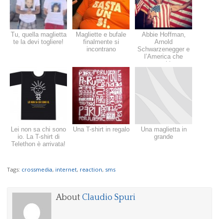
Tu, quella maglietta
Magliette e bufale
Abbie Hoffman,
te la devi togliere!
finalmente si
Arnold
incontrano
Schwarzenegger e
l’America che
cambia
Lei non sa chi sono
Una T-shirt in regalo
Una maglietta in
io. La T-shirt di
grande
Telethon è arrivata!
Tags:
crossmedia
,
internet
,
reaction
,
sms
About
Claudio Spuri