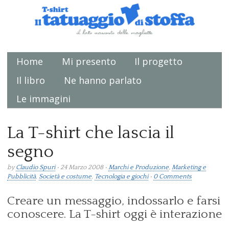
Home
Mi presento
Il progetto
Main menu
Il libro
Ne hanno parlato
Le immagini
La T-shirt che lascia il
segno
by
Claudio Spuri
• 24 Marzo 2008 •
Marchi e Produzione
,
Marketing e
Pubblicità
,
Società e costume
,
Tecnologia e giochi
•
0 Comments
Creare un messaggio, indossarlo e farsi
conoscere. La T-shirt oggi è interazione