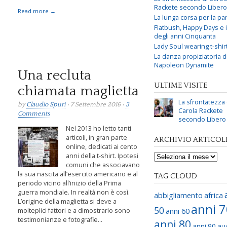
Rackete secondo Libero
Read more →
La lunga corsa per la par
Flatbush, Happy Days e i 
degli anni Cinquanta
Lady Soul wearing t-shir
La danza propiziatoria d
Napoleon Dynamite
Una recluta
ULTIME VISITE
chiamata maglietta
La sfrontatezza 
by
Claudio Spuri
• 7 Settembre 2016 •
3
Carola Rackete
Comments
secondo Libero
Nel 2013 ho letto tanti
articoli, in gran parte
ARCHIVIO ARTICOL
online, dedicati ai cento
l
anni della t-shirt. Ipotesi
comuni che associavano
la sua nascita all’esercito americano e al
TAG CLOUD
periodo vicino all’inizio della Prima
guerra mondiale. In realtà non è così.
abbigliamento
africa
L’origine della maglietta si deve a
anni 
50
anni 60
molteplici fattori e a dimostrarlo sono
testimonianze e fotografie...
anni 80
anni 90
au