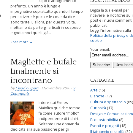
ISCRIVITI AL BLOG
capo d’abbigliamento
preferito. Un anno è lungo e
Digita la tua e-mail per
impegnativo soprattutto quando il tempo
a
ricevere le notifiche sui
per scrivere è poco e le cose da dire
post e i nuovi commenti
sono tante. E allora, per questa volta,
pubblicati.
mettiamo da parte gli articoli in sospeso
Leggi l'informativa sulla
e godiamoci quelli già...
Politica della privacy e d
cookie
Read more →
Your email:
Magliette e bufale
finalmente si
incontrano
CATEGORIE
by
Claudio Spuri
• 1 Novembre 2016 •
2
Arte
(15)
Comments
Bianche
(17)
Cultura e spettacolo
(69)
Intervistai Ermes
Maiolica qualche tempo
Curiosità
(17)
fa come autore “molto”
Design e Comunicazion
indipendente di t-shirt.
Ecosostenibilità
(8)
Soltanto una domanda
Eventi e progetti
(18)
dedicata alla sua passione per gli
Il tatuaggio di stoffa
(32)