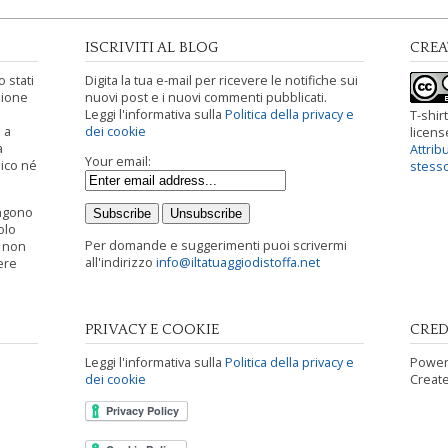
ISCRIVITI AL BLOG
CRE
 stati
Digita la tua e-mail per ricevere le notifiche sui
zione
nuovi post e i nuovi commenti pubblicati.
Leggi l'informativa sulla
Politica della privacy e
T-shirt
 a
dei cookie
licen
a
Attrib
Your email:
ico né
stess
engono
olo
Per domande e suggerimenti puoi scrivermi
i non
all'indirizzo
info@iltatuaggiodistoffa.net
ere
PRIVACY E COOKIE
CRED
Leggi l'informativa sulla
Politica della privacy e
Power
dei cookie
Creat