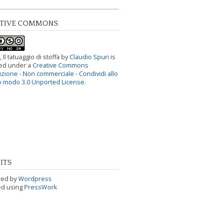
ATIVE COMMONS
, Il tatuaggio di stoffa
by
Claudio Spuri
is
sed under a
Creative Commons
uzione - Non commerciale - Condividi allo
o modo 3.0 Unported License
.
ITS
ed by
Wordpress
ed using
PressWork