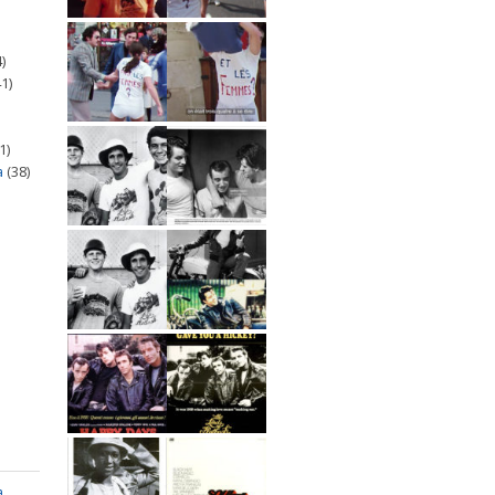
)
1)
1)
a
(38)
a