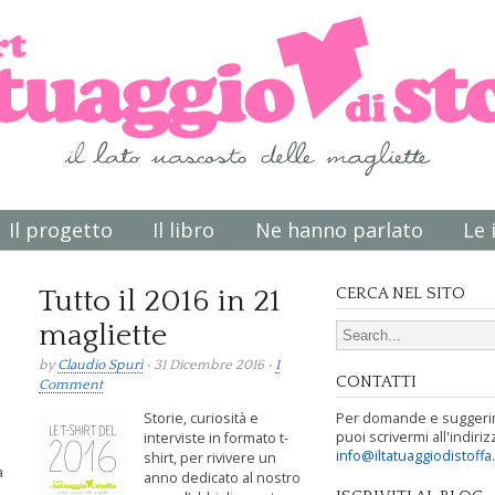
Il progetto
Il libro
Ne hanno parlato
Le 
Tutto il 2016 in 21
CERCA NEL SITO
magliette
Search for:
by
Claudio Spuri
• 31 Dicembre 2016 •
1
CONTATTI
Comment
Storie, curiosità e
Per domande e suggeri
puoi scrivermi all'indiriz
interviste in formato t-
info@iltatuaggiodistoffa
shirt, per rivivere un
a
anno dedicato al nostro