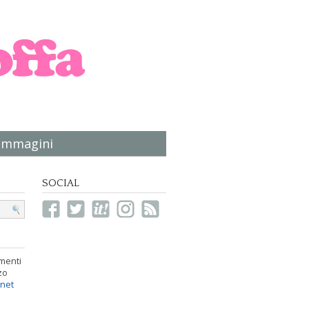
immagini
SOCIAL
menti
zo
.net