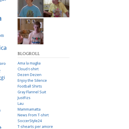
a
tti
ica
BLOGROLL
voro
Ama la maglia
e
Cloud t-shirt
Dezen Dezen
gi
Enjoy the Silence
Football Shirts
Gray Flannel Suit
JustFizs
Lau
Mammamatta
k
News From T-shirt
SoccerStyle24
e
T-shearts per amore