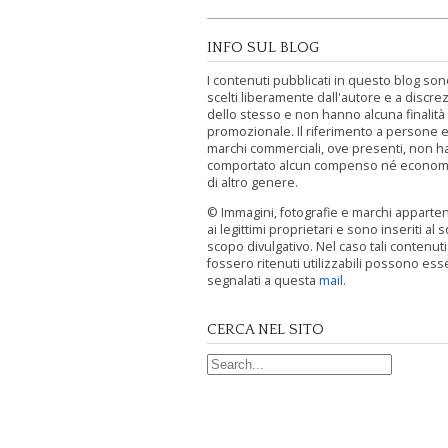
INFO SUL BLOG
I contenuti pubblicati in questo blog sono
scelti liberamente dall'autore e a discre
dello stesso e non hanno alcuna finalità
promozionale. Il riferimento a persone e
marchi commerciali, ove presenti, non h
comportato alcun compenso né econom
di altro genere.
© Immagini, fotografie e marchi appart
ai legittimi proprietari e sono inseriti al s
scopo divulgativo. Nel caso tali contenut
fossero ritenuti utilizzabili possono ess
segnalati a questa
mail
.
CERCA NEL SITO
Search for: