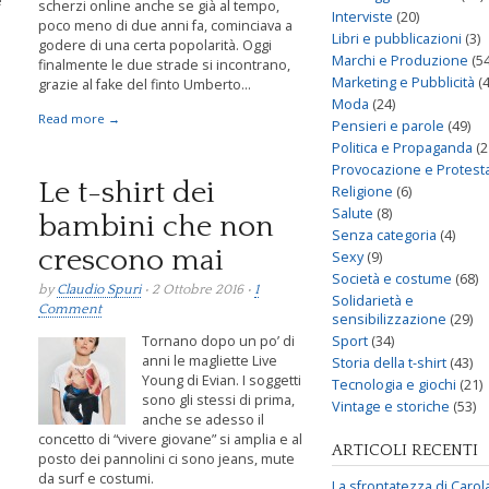
e
scherzi online anche se già al tempo,
Interviste
(20)
poco meno di due anni fa, cominciava a
Libri e pubblicazioni
(3)
godere di una certa popolarità. Oggi
Marchi e Produzione
(54
finalmente le due strade si incontrano,
Marketing e Pubblicità
(4
grazie al fake del finto Umberto...
Moda
(24)
Read more →
Pensieri e parole
(49)
Politica e Propaganda
(2
Provocazione e Protest
Le t-shirt dei
Religione
(6)
Salute
(8)
bambini che non
Senza categoria
(4)
crescono mai
Sexy
(9)
Società e costume
(68)
by
Claudio Spuri
• 2 Ottobre 2016 •
1
Solidarietà e
Comment
sensibilizzazione
(29)
Sport
(34)
Tornano dopo un po’ di
anni le magliette Live
Storia della t-shirt
(43)
Young di Evian. I soggetti
Tecnologia e giochi
(21)
sono gli stessi di prima,
Vintage e storiche
(53)
anche se adesso il
concetto di “vivere giovane” si amplia e al
ARTICOLI RECENTI
posto dei pannolini ci sono jeans, mute
da surf e costumi.
La sfrontatezza di Carol