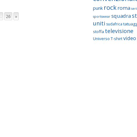
rock
roma
punk
seri
st
squadra
…
26
»
sportswear
uniti
tatuagg
sudafrica
televisione
stoffa
video 
Universo T-shirt