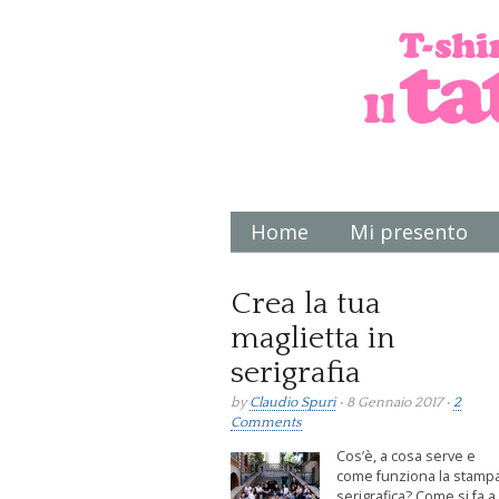
Home
Mi presento
Main menu
Crea la tua
maglietta in
serigrafia
by
Claudio Spuri
• 8 Gennaio 2017 •
2
Comments
Cos’è, a cosa serve e
come funziona la stamp
serigrafica? Come si fa a