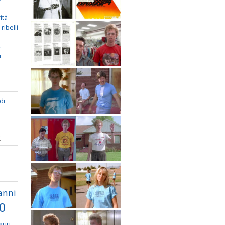
ità
ribelli
t
i
di
I
anni
70
guri