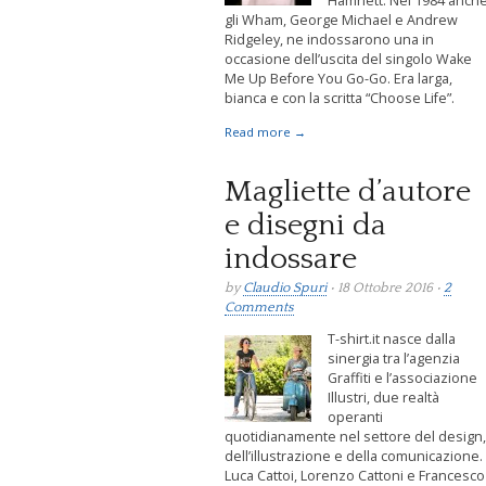
Hamnett. Nel 1984 anch
gli Wham, George Michael e Andrew
Ridgeley, ne indossarono una in
occasione dell’uscita del singolo Wake
Me Up Before You Go-Go. Era larga,
bianca e con la scritta “Choose Life”.
Read more →
Magliette d’autore
e disegni da
indossare
by
Claudio Spuri
• 18 Ottobre 2016 •
2
Comments
T-shirt.it nasce dalla
sinergia tra l’agenzia
Graffiti e l’associazione
Illustri, due realtà
operanti
quotidianamente nel settore del design,
dell’illustrazione e della comunicazione.
Luca Cattoi, Lorenzo Cattoni e Francesco