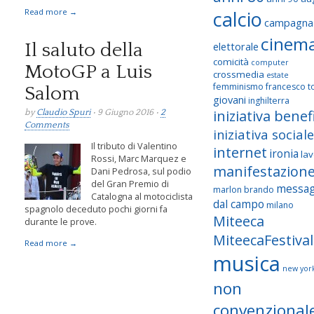
Read more →
calcio
campagna
cinem
Il saluto della
elettorale
comicità
computer
MotoGP a Luis
crossmedia
estate
femminismo
francesco to
Salom
giovani
inghilterra
iniziativa benef
by
Claudio Spuri
• 9 Giugno 2016 •
2
Comments
iniziativa sociale
Il tributo di Valentino
internet
ironia
la
Rossi, Marc Marquez e
manifestazion
Dani Pedrosa, sul podio
del Gran Premio di
messag
marlon brando
Catalogna al motociclista
dal campo
milano
o
spagnolo deceduto pochi giorni fa
Miteeca
o
durante le prove.
MiteecaFestival
Read more →
musica
new yor
non
convenzional