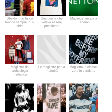
Sheldon: un fisico
Una donna che
Magliette vietate a
teorico sempre in T-
voleva essere
Teheran
shirt
presidente
Magliette da
Le magliette per la
Maglietta in classe:
archeologia
maturità
zero in condotta
mediatica