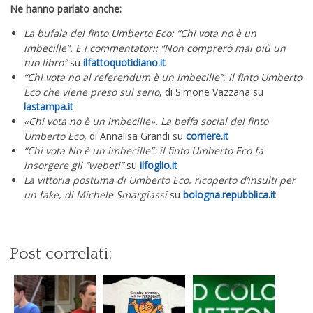
Ne hanno parlato anche:
La bufala del finto Umberto Eco: “Chi vota no è un
imbecille”. E i commentatori: “Non comprerò mai più un
tuo libro”
su
ilfattoquotidiano.it
“Chi vota no al referendum è un imbecille”, il finto Umberto
Eco che viene preso sul serio
, di Simone Vazzana su
lastampa.it
«Chi vota no è un imbecille». La beffa social del finto
Umberto Eco
, di Annalisa Grandi su
corriere.it
“Chi vota No è un imbecille”: il finto Umberto Eco fa
insorgere gli “webeti”
su
ilfoglio.it
La vittoria postuma di Umberto Eco, ricoperto d’insulti per
un fake, di Michele Smargiassi
su
bologna.repubblica.it
Post correlati: