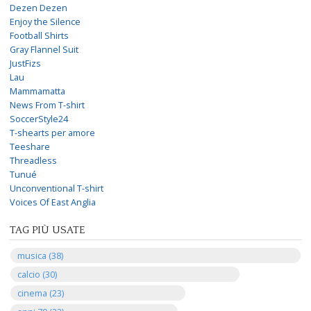
Dezen Dezen
Enjoy the Silence
Football Shirts
Gray Flannel Suit
JustFizs
Lau
Mammamatta
News From T-shirt
SoccerStyle24
T-shearts per amore
Teeshare
Threadless
Tunué
Unconventional T-shirt
Voices Of East Anglia
TAG PIÙ USATE
musica (38)
calcio (30)
cinema (23)