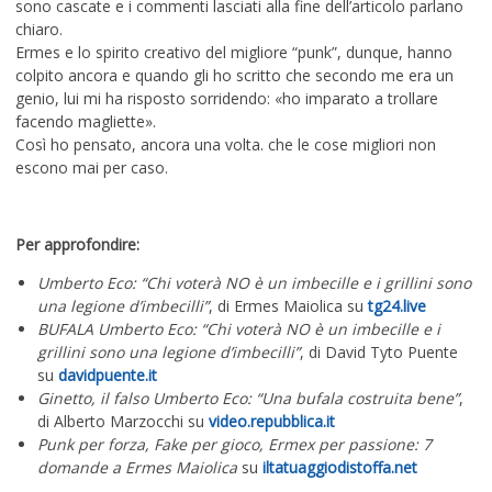
sono cascate e i commenti lasciati alla fine dell’articolo parlano
chiaro.
Ermes e lo spirito creativo del migliore “punk”, dunque, hanno
colpito ancora e quando gli ho scritto che secondo me era un
genio, lui mi ha risposto sorridendo: «ho imparato a trollare
facendo magliette».
Così ho pensato, ancora una volta. che le cose migliori non
escono mai per caso.
Per approfondire:
Umberto Eco: “Chi voterà NO è un imbecille e i grillini sono
una legione d’imbecilli”
, di Ermes Maiolica su
tg24.live
BUFALA Umberto Eco: “Chi voterà NO è un imbecille e i
grillini sono una legione d’imbecilli”
, di David Tyto Puente
su
davidpuente.it
Ginetto, il falso Umberto Eco: “Una bufala costruita bene”
,
di Alberto Marzocchi su
video.repubblica.it
Punk per forza, Fake per gioco, Ermex per passione: 7
domande a Ermes Maiolica
su
iltatuaggiodistoffa.net