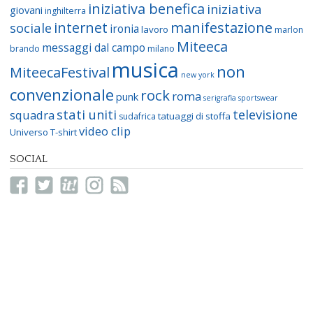
iniziativa benefica
iniziativa
giovani
inghilterra
internet
manifestazione
sociale
ironia
lavoro
marlon
Miteeca
messaggi dal campo
brando
milano
musica
non
MiteecaFestival
new york
convenzionale
rock
roma
punk
serigrafia
sportswear
stati uniti
televisione
squadra
tatuaggi di stoffa
sudafrica
video clip
Universo T-shirt
SOCIAL