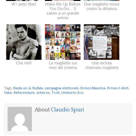
W i polsi liberi
Wake Me Up Before
Due magliette rosse
You Go-Go... Il
contro la dittatura
saluto a un grande
artista
Che miti!
Le magliette sui
Una recluta
muri del cinema
chiamata maglietta
Tags:
Basta un sì
,
Bufala
,
campagna elettorale
,
Ermes Maiolica
,
Ermex t-shirt
,
Fake
,
Referendum
,
scherzo
,
Troll
,
Umberto Eco
About
Claudio Spuri