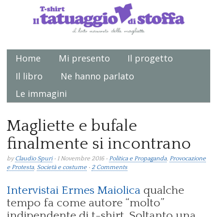
Home
Mi presento
Il progetto
Main menu
Il libro
Ne hanno parlato
Le immagini
Magliette e bufale
finalmente si incontrano
by
Claudio Spuri
• 1 Novembre 2016 •
Politica e Propaganda
,
Provocazione
e Protesta
,
Società e costume
•
2 Comments
Intervistai Ermes Maiolica
qualche
tempo fa come autore “molto”
indipendente di t-shirt. Soltanto una