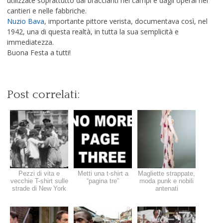
utilizzate soprattutto dai braccianti nei campi e dagli operai nei
cantieri e nelle fabbriche.
Nuzio Bava
, importante pittore verista, documentava così, nel
1942, una di questa realtà, in tutta la sua semplicità e
immediatezza.
Buona Festa a tutti!
Post correlati:
Pezzi di vita e
Metti una t-shirt a
Magliette strappate,
vecchie T-shirt sulle
“pagina tre”
moda punk e nobili
strade di New York
antenati