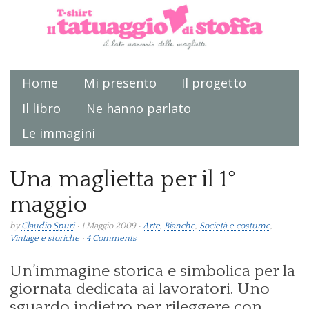
Home
Mi presento
Il progetto
Main menu
Il libro
Ne hanno parlato
Le immagini
Una maglietta per il 1°
maggio
by
Claudio Spuri
• 1 Maggio 2009 •
Arte
,
Bianche
,
Società e costume
,
Vintage e storiche
•
4 Comments
Un’immagine storica e simbolica per la
giornata dedicata ai lavoratori. Uno
sguardo indietro per rileggere con