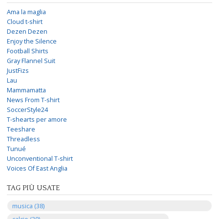
Ama la maglia
Cloud t-shirt
Dezen Dezen
Enjoy the Silence
Football Shirts
Gray Flannel Suit
JustFizs
Lau
Mammamatta
News From T-shirt
SoccerStyle24
T-shearts per amore
Teeshare
Threadless
Tunué
Unconventional T-shirt
Voices Of East Anglia
TAG PIÙ USATE
musica (38)