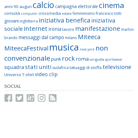
calcio
cinema
campagna elettorale
anni 90
auguri
comicità
crossmedia
femminismo
francesco totti
computer
estate
iniziativa benefica
iniziativa
giovani
inghilterra
internet
manifestazione
sociale
ironia
lavoro
marlon
Miteeca
messaggi dal campo
brando
milano
musica
non
MiteecaFestival
new york
convenzionale
rock
roma
punk
serigrafia
sportswear
stati uniti
televisione
squadra
tatuaggi di stoffa
sudafrica
video clip
Universo T-shirt
SOCIAL