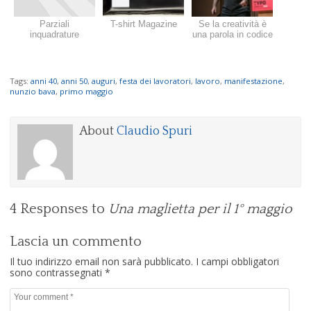
Parziali
T-shirt Magazine
Se la creatività è
inquadrature
una parola in codice
Tags:
anni 40
,
anni 50
,
auguri
,
festa dei lavoratori
,
lavoro
,
manifestazione
,
nunzio bava
,
primo maggio
About
Claudio Spuri
4 Responses to
Una maglietta per il 1° maggio
Lascia un commento
Il tuo indirizzo email non sarà pubblicato.
I campi obbligatori
sono contrassegnati
*