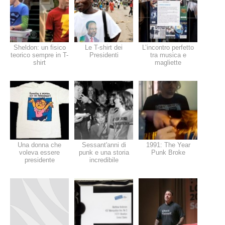
Sheldon: un fisico
Le T-shirt dei
L’incontro perfetto
teorico sempre in T-
Presidenti
tra musica e
shirt
magliette
Una donna che
Sessant'anni di
1991: The Year
voleva essere
punk e una storia
Punk Broke
presidente
incredibile